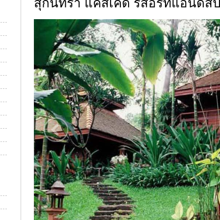
สุกันทรา แคสเคด รีสอร์ทแอนด์ส