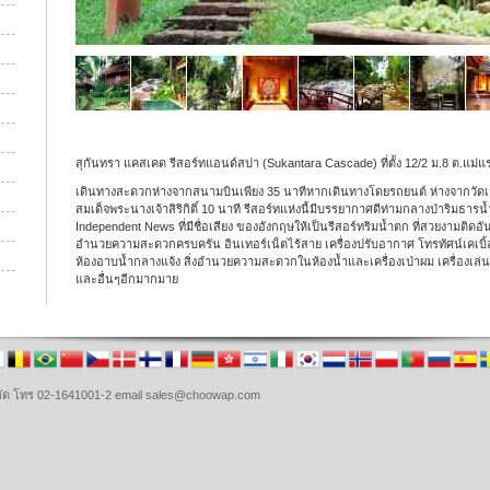
สุกันทรา แคสเคด รีสอร์ทแอนด์สปา (Sukantara Cascade) ที่ตั้ง 12/2 ม.8 ต.แม่แรม
เดินทางสะดวกห่างจากสนามบินเพียง 35 นาทีหากเดินทางโดยรถยนต์ ห่างจากวัดเ
สมเด็จพระนางเจ้าสิริกิติ์ 10 นาที รีสอร์ทแห่งนี้มีบรรยากาศดีท่ามกลางป่าริมธาร
Independent News ที่มีชื่อเสียง ของอังกฤษให้เป็นรีสอร์ทริมน้ำตก ที่สวยงามติดอัน
อำนวยความสะดวกครบครัน อินเทอร์เน็ตไร้สาย เครื่องปรับอากาศ โทรทัศน์เคเบิ้ลที
ห้องอาบน้ำกลางแจ้ง สิ่งอำนวยความสะดวกในห้องน้ำและเครื่องเป่าผม เครื่องเล่นดีวี
และอื่นๆอีกมากมาย
จำกัด โทร 02-1641001-2 email sales@choowap.com